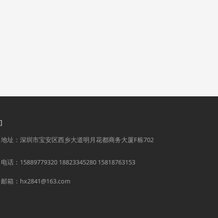
们
地址：深圳市宝安区西乡大道明月花都商务大厦F栋702
电话：15889779320 18823345280 15818763153
邮箱：hx2841@163.com